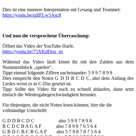
Dies ist eine muntere Interpretation mit Gesang und Trommel:
https://youtu.be/qdlFLw5Asc8
Und nun die versprochene Überraschung:
Öffnet das Video der YouTube Harfe.
https://youtu.be/75XKdDuu_gs
Während das Video läuft könnt ihr mit den Zahlen aus dem
Nummernblock „spielen“.
Tippt einmal folgende Ziffern nacheinander: 5 9 9 7 8 9 8
Dies entspricht den Noten G D D B C D C, also dem Anfang des
Liedes wenn es in C-Dur gesetzt ist.
Tipp: Sollte das Video für euch zu schnell ablaufen, dann setzt
einfach die Wiedergabegeschwindigkeit herunter.
Für diejenigen, die nicht Noten lesen können, hier die die
vollständige Umschrift:
G D D B C D C also 5 9 9 7 8 9 8
B C D C B A G A F also 7 8 9 8 7 6 5 6 4
G B D C B C B G A F also 5 7 9 8 7 8 7 5 6 4