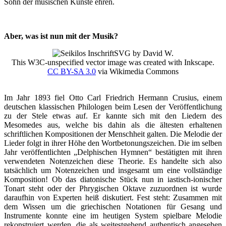
Sohn der musischen Künste ehren.
Aber, was ist nun mit der Musik?
SVG by David W.
This W3C-unspecified vector image was created with Inkscape.
CC BY-SA 3.0
via Wikimedia Commons
Im Jahr 1893 fiel Otto Carl Friedrich Hermann Crusius, einem
deutschen klassischen Philologen beim Lesen der Veröffentlichung
zu der Stele etwas auf. Er kannte sich mit den Liedern des
Mesomedes aus, welche bis dahin als die ältesten erhaltenen
schriftlichen Kompositionen der Menschheit galten. Die Melodie der
Lieder folgt in ihrer Höhe den Wortbetonungszeichen. Die im selben
Jahr veröffentlichten „Delphischen Hymnen“ bestätigten mit ihren
verwendeten Notenzeichen diese Theorie. Es handelte sich also
tatsächlich um Notenzeichen und insgesamt um eine vollständige
Komposition! Ob das diatonische Stück nun in iastisch-ionischer
Tonart steht oder der Phrygischen Oktave zuzuordnen ist wurde
daraufhin von Experten heiß diskutiert. Fest steht: Zusammen mit
dem Wissen um die griechischen Notationen für Gesang und
Instrumente konnte eine im heutigen System spielbare Melodie
rekonstruiert werden, die als weitestgehend authentisch angesehen