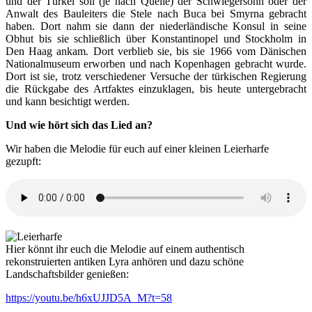
und der Türkei soll (je nach Quelle) der Schwiegersohn oder der
Anwalt des Bauleiters die Stele nach Buca bei Smyrna gebracht
haben. Dort nahm sie dann der niederländische Konsul in seine
Obhut bis sie schließlich über Konstantinopel und Stockholm in
Den Haag ankam. Dort verblieb sie, bis sie 1966 vom Dänischen
Nationalmuseum erworben und nach Kopenhagen gebracht wurde.
Dort ist sie, trotz verschiedener Versuche der türkischen Regierung
die Rückgabe des Artfaktes einzuklagen, bis heute untergebracht
und kann besichtigt werden.
Und wie hört sich das Lied an?
Wir haben die Melodie für euch auf einer kleinen Leierharfe
gezupft:
Hier könnt ihr euch die Melodie auf einem authentisch
rekonstruierten antiken Lyra anhören und dazu schöne
Landschaftsbilder genießen:
https://youtu.be/h6xUJJD5A_M?t=58