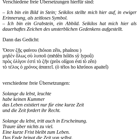
Verschiedene freie Übersetzungen hierfür sind:
– Ich bin ein Bild in Stein; Seikilos stellte mich hier auf, in ewiger
Erinnerung, als zeitloses Symbol.
– Ich bin ein Grabstein, ein Abbild. Seikilos hat mich hier als
dauerhaftes Zeichen des unsterblichen Gedenkens aufgestellt.
Dann das Gedicht:
Ὅσον ζῇς φαίνου (hóson zêis, phaínou )
μηδὲν ὅλως σὺ λυποῦ (mēdèn hólōs sỳ lypoû)
πρὸς ὀλίγον ἐστὶ τὸ ζῆν (pròs olígon ésti tò zên)
τὸ τέλος ὁ χρόνος ἀπαιτεῖ. (ò télos ho khrónos apaiteî)
verschiedene freie Übersetzungen:
Solange du lebst, leuchte
habe keinen Kummer
das Leben existiert nur für eine kurze Zeit
und die Zeit fordert ihr Recht.
Solange du lebst, tritt auch in Erscheinung.
Traure über nichts zu viel.
Eine kurze Frist bleibt zum Leben.
Das Ende bringt die Zeit von selbst.