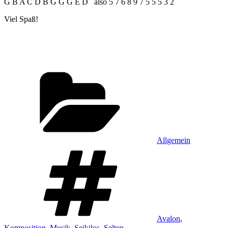
G B A C D B G G G E D also 5 7 6 8 9 7 5 5 5 3 2
Viel Spaß!
Kategorien
Allgemein
Schlagwörter
Avalon
,
Komposition
,
Musik
,
Seikilos
,
Selten