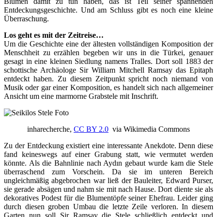
Blumen damit zu tun haben, das ist Teil seiner spannenden
Entdeckungsgeschichte. Und am Schluss gibt es noch eine kleine
Überraschung.
Los geht es mit der Zeitreise…
Um die Geschichte eine der ältesten vollständigen Komposition der
Menschheit zu erzählen begeben wir uns in die Türkei, genauer
gesagt in eine kleinen Siedlung namens Tralles. Dort soll 1883 der
schottische Archäologe Sir William Mitchell Ramsay das Epitaph
entdeckt haben. Zu diesem Zeitpunkt spricht noch niemand von
Musik oder gar einer Komposition, es handelt sich nach allgemeiner
Ansicht um eine marmorne Grabstele mit Inschrift.
inharecherche,
CC BY 2.0
via Wikimedia Commons
Zu der Entdeckung existiert eine interessante Anekdote. Denn diese
fand keineswegs auf einer Grabung statt, wie vermutet werden
könnte. Als die Bahnlinie nach Aydın gebaut wurde kam die Stele
überraschend zum Vorschein. Da sie im unteren Bereich
ungleichmäßig abgebrochen war ließ der Bauleiter, Edward Purser,
sie gerade absägen und nahm sie mit nach Hause. Dort diente sie als
dekoratives Podest für die Blumentöpfe seiner Ehefrau. Leider ging
durch diesen groben Umbau die letzte Zeile verloren. In diesem
Garten nun soll Sir Ramsay die Stele schließlich entdeckt und