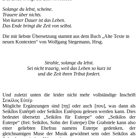
Solange du lebst, scheine.
Trauere über nichts.
Von kurzer Dauer ist das Leben.
Das Ende bringt die Zeit von selbst.
Die mir liebste Übersetzung stammt aus dem Buch „Alte Texte in
neuen Kontexten“ von Wolfgang Stegemann, Hrsg.
Strahle, solange du lebst.
Sei nicht traurig, weil das Leben so kurz ist
und die Zeit ihren Tribut fordert.
Und zuletzt unten die leider nicht mehr vollständige Inschrift
Σεικίλος Εὐτέρ
Mögliche Ergänzungen sind [πῃ] oder auch [που], was dann als
Seikílos Eutérpēi oder Seikílos Eutérpou gelesen werden kann. Dies
bedeutet übersetzt „Seikilos für Euterpe“ oder „Seikilos der
Euterpe“ (frei: Seikilos, Sohn der Euterpe) Die Grabstele kann also
einer geliebten Ehefrau namens Euterpe gedenken, der
gleichnamigen Muse der Musik gewidmet sein oder Seikilos als