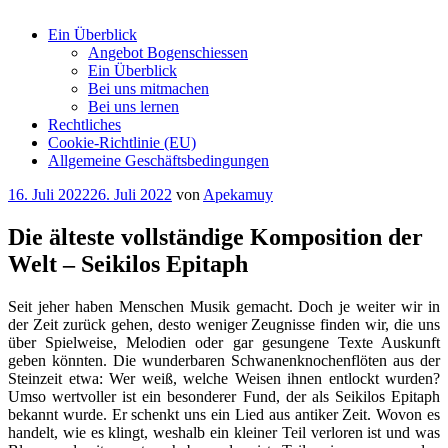
Ein Überblick
Angebot Bogenschiessen
Ein Überblick
Bei uns mitmachen
Bei uns lernen
Rechtliches
Cookie-Richtlinie (EU)
Allgemeine Geschäftsbedingungen
Veröffentlicht
16. Juli 2022
26. Juli 2022
von
Apekamuy
am
Die älteste vollständige Komposition der
Welt – Seikilos Epitaph
Seit jeher haben Menschen Musik gemacht. Doch je weiter wir in
der Zeit zurück gehen, desto weniger Zeugnisse finden wir, die uns
über Spielweise, Melodien oder gar gesungene Texte Auskunft
geben könnten. Die wunderbaren Schwanenknochenflöten aus der
Steinzeit etwa: Wer weiß, welche Weisen ihnen entlockt wurden?
Umso wertvoller ist ein besonderer Fund, der als Seikilos Epitaph
bekannt wurde. Er schenkt uns ein Lied aus antiker Zeit. Wovon es
handelt, wie es klingt, weshalb ein kleiner Teil verloren ist und was