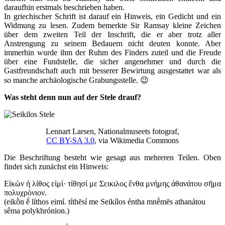
daraufhin erstmals beschrieben haben.
In griechischer Schrift ist darauf ein Hinweis, ein Gedicht und ein
Widmung zu lesen. Zudem bemerkte Sir Ramsay kleine Zeichen
über dem zweiten Teil der Inschrift, die er aber trotz aller
Anstrengung zu seinem Bedauern nicht deuten konnte. Aber
immerhin wurde ihm der Ruhm des Finders zuteil und die Freude
über eine Fundstelle, die sicher angenehmer und durch die
Gastfreundschaft auch mit besserer Bewirtung ausgestattet war als
so manche archäologische Grabungsstelle. 😉
Was steht denn nun auf der Stele drauf?
Lennart Larsen, Nationalmuseets fotograf,
CC BY-SA 3.0
, via Wikimedia Commons
Die Beschriftung besteht wie gesagt aus mehreren Teilen. Oben
findet sich zunächst ein Hinweis:
Εἰκὼν ἡ λίθος εἰμί· τίθησί με Σεικιλος ἔνθα μνήμης ἀθανάτου σῆμα
πολυχρόνιον.
(eikṑn ḗ líthos eimí. títhēsí me Seikílos éntha mnḗmēs athanátou
sêma polykhrónion.)