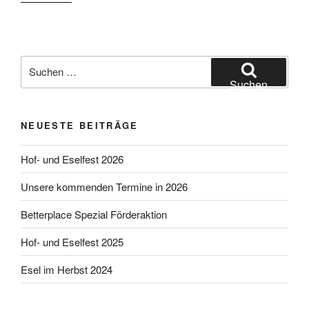
älteste
vollständige
Komposition
der
Suchen
Welt
nach:
Suchen
–
Seikilos
NEUESTE BEITRÄGE
Epitaph“
Hof- und Eselfest 2026
Unsere kommenden Termine in 2026
Betterplace Spezial Förderaktion
Hof- und Eselfest 2025
Esel im Herbst 2024