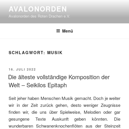
Zum
AVALONORDEN
Inhalt
Avalonorden des Roten Drachen e.V.
springen
Menü
SCHLAGWORT:
MUSIK
VERÖFFENTLICHT
16. JULI 2022
AM
Die älteste vollständige Komposition der
Welt – Seikilos Epitaph
Seit jeher haben Menschen Musik gemacht. Doch je weiter
wir in der Zeit zurück gehen, desto weniger Zeugnisse
finden wir, die uns über Spielweise, Melodien oder gar
gesungene Texte Auskunft geben könnten. Die
wunderbaren Schwanenknochenflöten aus der Steinzeit