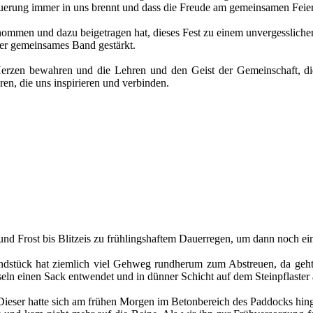
uerung immer in uns brennt und dass die Freude am gemeinsamen Feiern
nommen und dazu beigetragen hat, dieses Fest zu einem unvergesslich
er gemeinsames Band gestärkt.
erzen bewahren und die Lehren und den Geist der Gemeinschaft, die 
ren, die uns inspirieren und verbinden.
e und Frost bis Blitzeis zu frühlingshaftem Dauerregen, um dann noch
undstück hat ziemlich viel Gehweg rundherum zum Abstreuen, da geht 
 einen Sack entwendet und in dünner Schicht auf dem Steinpflaster ausg
ieser hatte sich am frühen Morgen im Betonbereich des Paddocks hingel