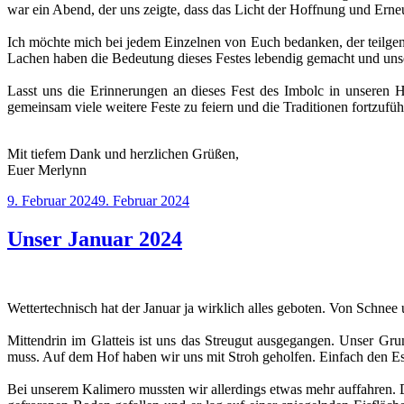
war ein Abend, der uns zeigte, dass das Licht der Hoffnung und Erne
Ich möchte mich bei jedem Einzelnen von Euch bedanken, der teilge
Lachen haben die Bedeutung dieses Festes lebendig gemacht und uns
Lasst uns die Erinnerungen an dieses Fest des Imbolc in unseren H
gemeinsam viele weitere Feste zu feiern und die Traditionen fortzufüh
Mit tiefem Dank und herzlichen Grüßen,
Euer Merlynn
Veröffentlicht
9. Februar 2024
9. Februar 2024
am
Unser Januar 2024
Wettertechnisch hat der Januar ja wirklich alles geboten. Von Schne
Mittendrin im Glatteis ist uns das Streugut ausgegangen. Unser Gr
muss. Auf dem Hof haben wir uns mit Stroh geholfen. Einfach den Eseln
Bei unserem Kalimero mussten wir allerdings etwas mehr auffahren. D