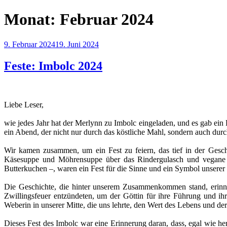
Monat:
Februar 2024
Veröffentlicht
9. Februar 2024
19. Juni 2024
am
Feste: Imbolc 2024
Liebe Leser,
wie jedes Jahr hat der Merlynn zu Imbolc eingeladen, und es gab ei
ein Abend, der nicht nur durch das köstliche Mahl, sondern auch durc
Wir kamen zusammen, um ein Fest zu feiern, das tief in der Gesch
Käsesuppe und Möhrensuppe über das Rindergulasch und vegane 
Butterkuchen –, waren ein Fest für die Sinne und ein Symbol unserer
Die Geschichte, die hinter unserem Zusammenkommen stand, erinne
Zwillingsfeuer entzündeten, um der Göttin für ihre Führung und i
Weberin in unserer Mitte, die uns lehrte, den Wert des Lebens und der
Dieses Fest des Imbolc war eine Erinnerung daran, dass, egal wie he