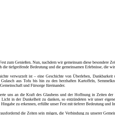
n Fest zum Genießen. Nun, nachdem wir gemeinsam diese besondere Zei
h die tiefgreifende Bedeutung und die gemeinsamen Erlebnisse, die wir 
ichte verwurzelt ist – eine Geschichte von Überleben, Dankbarkeit u
Gulasch aus Tofu bis hin zu den herzhaften Kartoffeln, Semmelkn
 Gemeinschaft und Fürsorge füreinander.
rte uns an die Kraft des Glaubens und der Hoffnung in Zeiten der D
hr Licht in der Dunkelheit zu danken, so entzündeten wir unser eige
 Hingabe zu erkennen, erfüllte unser Fest mit tieferer Bedeutung und In
rausfordernd die Zeiten sein mögen, die Verbindung zu unserer Gemeinsc