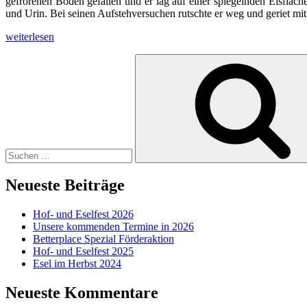
gefrorenen Boden gefallen und er lag auf einer spiegelnden Eisfläc
und Urin. Bei seinen Aufstehversuchen rutschte er weg und geriet mi
„Unser
weiterlesen
Januar
Suchen
2024“
nach:
Neueste Beiträge
Hof- und Eselfest 2026
Unsere kommenden Termine in 2026
Betterplace Spezial Förderaktion
Hof- und Eselfest 2025
Esel im Herbst 2024
Neueste Kommentare