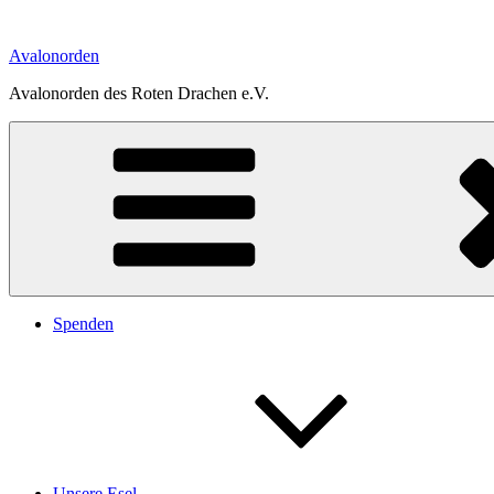
Zum
Inhalt
Avalonorden
springen
Avalonorden des Roten Drachen e.V.
Spenden
Unsere Esel