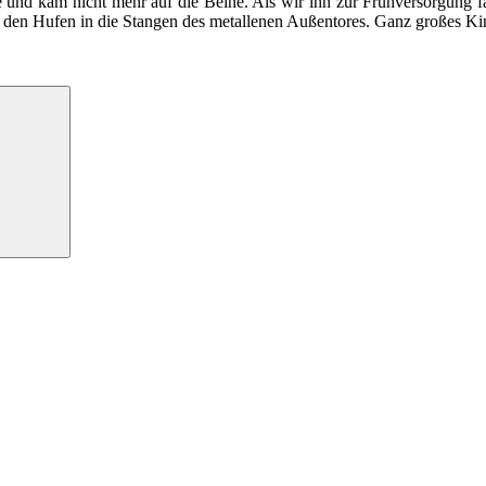
he und kam nicht mehr auf die Beine. Als wir ihn zur Frühversorgung 
t den Hufen in die Stangen des metallenen Außentores. Ganz großes Ki
Suchen