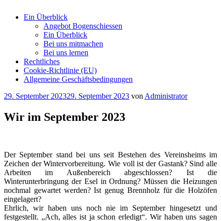
Ein Überblick
Angebot Bogenschiessen
Ein Überblick
Bei uns mitmachen
Bei uns lernen
Rechtliches
Cookie-Richtlinie (EU)
Allgemeine Geschäftsbedingungen
Veröffentlicht
29. September 2023
29. September 2023
von
Administrator
am
Wir im September 2023
Der September stand bei uns seit Bestehen des Vereinsheims im
Zeichen der Wintervorbereitung. Wie voll ist der Gastank? Sind alle
Arbeiten im Außenbereich abgeschlossen? Ist die
Winterunterbringung der Esel in Ordnung? Müssen die Heizungen
nochmal gewartet werden? Ist genug Brennholz für die Holzöfen
eingelagert?
Ehrlich, wir haben uns noch nie im September hingesetzt und
festgestellt. „Ach, alles ist ja schon erledigt“. Wir haben uns sagen