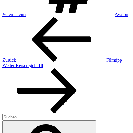
Vereinsheim
Avalon
Beitragsnavigation
Vorheriger
Beitrag
Zurück
Filmtipp
Nächster
Weiter
Reiseregeln III
Beitrag
Suchen
nach:
Suchen