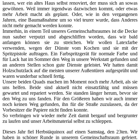
lassen, wer ein altes Haus selbst renoviert, der muss sich an sowas
gewöhnen. Weil immer irgendwas dazwischen kommt, oder etwas
mehr Arbeit macht als geplant. Oder, wie in den vergangenen
Jahren, eine Baumaßnahme um so viel teurer wurde, dass Anderes
nicht mehr gemacht werden konnte.
Immerhin, in einem Teil unseres Gemeinschaftsraumes ist die Decke
nun sauber verputzt und abgeschliffen worden, dass wir bald
anfangen können sie zu streichen. Wir wollen Latexfarbe
verwenden, wegen der Dünste vom Kochen und sie mit der
Spritzpistole auftragen. Ein Farbspritzgerät für normale Farbe und
für Lack hat im Sommer den Weg in unsere Werkstatt gefunden und
an anderen Stellen schon gute Dienste geleistet. Wir hatten damit
Holzschutzlack auf die meisten unserer Außentüren aufgesprüht und
waren wunderbar schnell fertig.
Unsere beiden Quads machen im Moment noch mehr Arbeit, als sie
uns helfen. Beide sind aktuell nicht einsatzfähig und müssen
gewartet und repariert werden. Sie standen länger herum, bevor sie
den Weg zu uns fanden. Für den Größeren haben wir auch immer
noch keinen Weg gefunden, ihn für die Straße zuzulassen, da der
Vorbesitzer die Papiere nicht finden konnte.
So verbringen wir wieder mehr Zeit damit bergauf und bergrunter
zu laufen und unser Arbeitsmaterial selbst zu schleppen.
Dieses Jahr fiel Herbstäquinox auf einen Samstag, den 23ten. Wir
haben in schöner Runde in unserem Gemeinschaftsraum gefeiert.