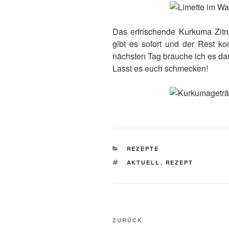
Das erfrischende Kurkuma Zitru
gibt es sofort und der Rest k
nächsten Tag brauche ich es dan
Lasst es euch schmecken!
KATEGORIEN
REZEPTE
SCHLAGWÖRTER
AKTUELL
,
REZEPT
Beitragsnavigation
Vorheriger
ZURÜCK