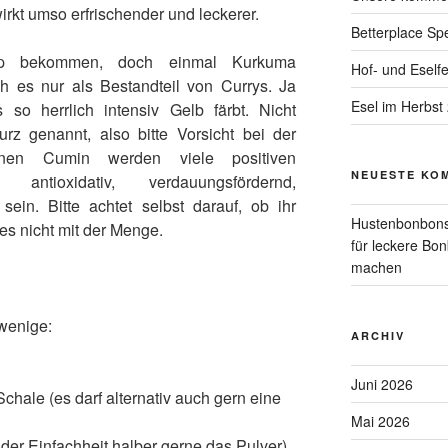
kt umso erfrischender und leckerer.
Betterplace Spe
pp bekommen, doch einmal Kurkuma
Hof- und Eself
h es nur als Bestandteil von Currys. Ja
Esel im Herbst
so herrlich intensiv Gelb färbt. Nicht
z genannt, also bitte Vorsicht bei der
nen Cumin werden viele positiven
NEUESTE KO
 antioxidativ, verdauungsfördernd,
in. Bitte achtet selbst darauf, ob ihr
Hustenbonbons
es nicht mit der Menge.
für leckere Bo
machen
 wenige:
ARCHIV
Juni 2026
chale (es darf alternativ auch gern eine
Mai 2026
der Einfachheit halber gerne das Pulver)