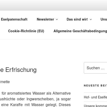
DEN
Eselpatenschaft
Newsletter
Das sind wir!
Uns
 e.V.
Cookie-Richtlinie (EU)
Allgemeine Geschäftsbedingun
Suchen
e Erfrischung
nach:
NEUESTE BE
 für aromatisiertes Wasser als Alternative
Hof- und Eself
usfrüchte oder Ingwerscheiben, ja sogar
 eine Karaffe mit Wasser gelegt. Dieses
Unsere kommen