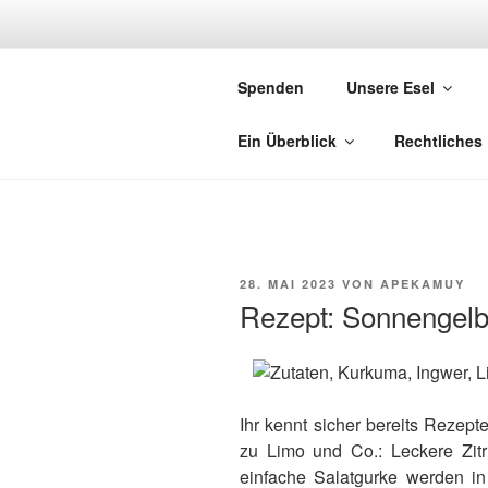
Zum
Inhalt
AVALONOR
springen
Spenden
Unsere Esel
Avalonorden des Roten Drachen
Ein Überblick
Rechtliches
VERÖFFENTLICHT
28. MAI 2023
VON
APEKAMUY
AM
Rezept: Sonnengelb
Ihr kennt sicher bereits Rezepte
zu Limo und Co.: Leckere Zitr
einfache Salatgurke werden in