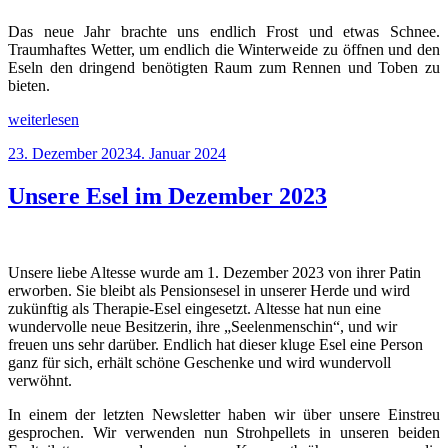
Das neue Jahr brachte uns endlich Frost und etwas Schnee.
Traumhaftes Wetter, um endlich die Winterweide zu öffnen und den
Eseln den dringend benötigten Raum zum Rennen und Toben zu
bieten.
„Unsere
weiterlesen
Esel
Veröffentlicht
23. Dezember 2023
4. Januar 2024
im
am
Januar
2024“
Unsere Esel im Dezember 2023
Unsere liebe Altesse wurde am 1. Dezember 2023 von ihrer Patin
erworben. Sie bleibt als Pensionsesel in unserer Herde und wird
zukünftig als Therapie-Esel eingesetzt. Altesse hat nun eine
wundervolle neue Besitzerin, ihre „Seelenmenschin“, und wir
freuen uns sehr darüber. Endlich hat dieser kluge Esel eine Person
ganz für sich, erhält schöne Geschenke und wird wundervoll
verwöhnt.
In einem der letzten Newsletter haben wir über unsere Einstreu
gesprochen. Wir verwenden nun Strohpellets in unseren beiden