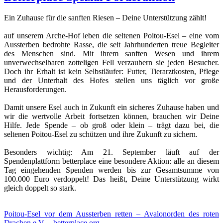
Ein Zuhause für die sanften Riesen – Deine Unterstützung zählt!
auf unserem Arche-Hof leben die seltenen Poitou-Esel – eine vom
Aussterben bedrohte Rasse, die seit Jahrhunderten treue Begleiter
des Menschen sind. Mit ihrem sanften Wesen und ihrem
unverwechselbaren zotteligen Fell verzaubern sie jeden Besucher.
Doch ihr Erhalt ist kein Selbstläufer: Futter, Tierarztkosten, Pflege
und der Unterhalt des Hofes stellen uns täglich vor große
Herausforderungen.
Damit unsere Esel auch in Zukunft ein sicheres Zuhause haben und
wir die wertvolle Arbeit fortsetzen können, brauchen wir Deine
Hilfe. Jede Spende – ob groß oder klein – trägt dazu bei, die
seltenen Poitou-Esel zu schützen und ihre Zukunft zu sichern.
Besonders wichtig: Am 21. September läuft auf der
Spendenplattform betterplace eine besondere Aktion: alle an diesem
Tag eingehenden Spenden werden bis zur Gesamtsumme von
100.000 Euro verdoppelt! Das heißt, Deine Unterstützung wirkt
gleich doppelt so stark.
Poitou-Esel vor dem Aussterben retten – Avalonorden des roten
Drachen e.V. – betterplace.org