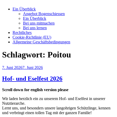
Ein Überblick
Angebot Bogenschiessen
Ein Überblick
Bei uns mitmachen
Bei uns lernen
Rechtliches
Cookie-Richtlinie (EU)
Allgemeine Geschäftsbedingungen
Schlagwort:
Poitou
Veröffentlicht
7. Juni 2026
7. Juni 2026
am
Hof- und Eselfest 2026
Scroll down for english version please
Wir laden herzlich ein zu unserem Hof- und Eselfest in unserer
Nutztierarche.
Lernt uns, und besonders unsere langohrigen Schützlinge, kennen
und verbringt einen tollen Tag mit der ganzen Familie!