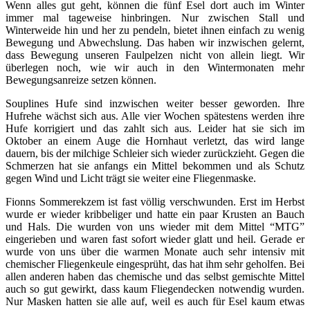
Wenn alles gut geht, können die fünf Esel dort auch im Winter
immer mal tageweise hinbringen. Nur zwischen Stall und
Winterweide hin und her zu pendeln, bietet ihnen einfach zu wenig
Bewegung und Abwechslung. Das haben wir inzwischen gelernt,
dass Bewegung unseren Faulpelzen nicht von allein liegt. Wir
überlegen noch, wie wir auch in den Wintermonaten mehr
Bewegungsanreize setzen können.
Souplines Hufe sind inzwischen weiter besser geworden. Ihre
Hufrehe wächst sich aus. Alle vier Wochen spätestens werden ihre
Hufe korrigiert und das zahlt sich aus. Leider hat sie sich im
Oktober an einem Auge die Hornhaut verletzt, das wird lange
dauern, bis der milchige Schleier sich wieder zurückzieht. Gegen die
Schmerzen hat sie anfangs ein Mittel bekommen und als Schutz
gegen Wind und Licht trägt sie weiter eine Fliegenmaske.
Fionns Sommerekzem ist fast völlig verschwunden. Erst im Herbst
wurde er wieder kribbeliger und hatte ein paar Krusten an Bauch
und Hals. Die wurden von uns wieder mit dem Mittel “MTG”
eingerieben und waren fast sofort wieder glatt und heil. Gerade er
wurde von uns über die warmen Monate auch sehr intensiv mit
chemischer Fliegenkeule eingesprüht, das hat ihm sehr geholfen. Bei
allen anderen haben das chemische und das selbst gemischte Mittel
auch so gut gewirkt, dass kaum Fliegendecken notwendig wurden.
Nur Masken hatten sie alle auf, weil es auch für Esel kaum etwas