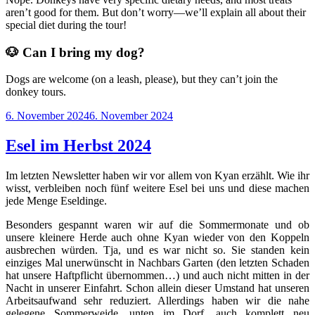
aren’t good for them. But don’t worry—we’ll explain all about their
special diet during the tour!
🐶 Can I bring my dog?
Dogs are welcome (on a leash, please), but they can’t join the
donkey tours.
Veröffentlicht
6. November 2024
6. November 2024
am
Esel im Herbst 2024
Im letzten Newsletter haben wir vor allem von Kyan erzählt. Wie ihr
wisst, verbleiben noch fünf weitere Esel bei uns und diese machen
jede Menge Eseldinge.
Besonders gespannt waren wir auf die Sommermonate und ob
unsere kleinere Herde auch ohne Kyan wieder von den Koppeln
ausbrechen würden. Tja, und es war nicht so. Sie standen kein
einziges Mal unerwünscht in Nachbars Garten (den letzten Schaden
hat unsere Haftpflicht übernommen…) und auch nicht mitten in der
Nacht in unserer Einfahrt. Schon allein dieser Umstand hat unseren
Arbeitsaufwand sehr reduziert. Allerdings haben wir die nahe
gelegene Sommerweide, unten im Dorf, auch komplett neu