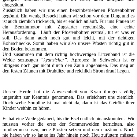
eingezäunt.
Zusätzlich haben wir uns einen benzinbetriebenen Pfostenbohrer
gegönnt. Ein wenig Respekt hatten wir schon vor dem Ding und es
ist auch ziemlich trickreich, bis er endlich anläuft. Für uns Frauen ist
ein Benzinmotor mit Zugstarter regelmäßig eine echte
Herausforderung. Läuft der Pfostenbohrer erstmal, tut er was er
soll. Das dann auch noch gut und leicht, mit der richtigen
Bohrschnecke. Somit haben wir also unsere Pfosten richtig gut in
den Boden bekommen.
Und zusammen mit dem richtig hochwertigen Litzenband ist die
Weide sozusagen “
kyansicher”
. Apropos: In Schweden ist er
übrigens noch gar nicht durch den Zaun abgehauen. Das mag an
den festen Zäunen mit Drahtlitze und reichlich Strom drauf liegen.
Unsere Herde hat die Abwesenheit von Kyan übrigens völlig
ungerührt zur Kenntnis genommen. Das erleichtert uns ziemlich.
Doch wehe Soupline ist mal nicht da, dann ist das Getröte ihrer
Kinder weithin zu hören.
Es hat eine Weile gedauert, bis die Esel endlich hinauskonnten. Wir
mussten vorher die erste der Sommerweiden herrichten, also
rundherum sensen, neue Pfosten setzen und neu einzäunen. Noch
nie haben wir so lange ins Jahr hinein noch Heu zufüttern müssen