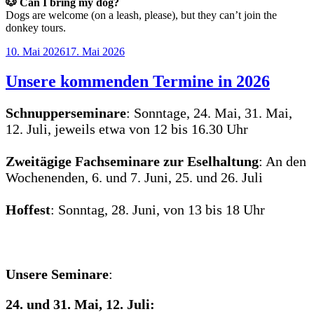
🐶 Can I bring my dog?
Dogs are welcome (on a leash, please), but they can’t join the
donkey tours.
Veröffentlicht
10. Mai 2026
17. Mai 2026
am
Unsere kommenden Termine in 2026
Schnupperseminare
: Sonntage, 24. Mai, 31. Mai,
12. Juli, jeweils etwa von 12 bis 16.30 Uhr
Zweitägige Fachseminare zur Eselhaltung
: An den
Wochenenden, 6. und 7. Juni, 25. und 26. Juli
Hoffest
: Sonntag, 28. Juni, von 13 bis 18 Uhr
Unsere Seminare
:
24. und 31. Mai, 12. Juli: