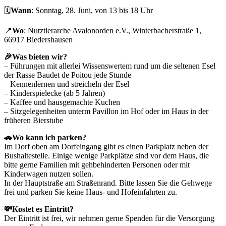
🗓️
Wann
: Sonntag, 28. Juni, von 13 bis 18 Uhr
📍
Wo
: Nutztierarche Avalonorden e.V., Winterbacherstraße 1,
66917 Biedershausen
🎉Was bieten wir?
– Führungen mit allerlei Wissenswertem rund um die seltenen Esel
der Rasse Baudet de Poitou jede Stunde
– Kennenlernen und streicheln der Esel
– Kinderspielecke (ab 5 Jahren)
– Kaffee und hausgemachte Kuchen
– Sitzgelegenheiten unterm Pavillon im Hof oder im Haus in der
früheren Bierstube
🚗Wo kann ich parken?
Im Dorf oben am Dorfeingang gibt es einen Parkplatz neben der
Bushaltestelle. Einige wenige Parkplätze sind vor dem Haus, die
bitte gerne Familien mit gehbehinderten Personen oder mit
Kinderwagen nutzen sollen.
In der Hauptstraße am Straßenrand. Bitte lassen Sie die Gehwege
frei und parken Sie keine Haus- und Hofeinfahrten zu.
💸Kostet es Eintritt?
Der Eintritt ist frei, wir nehmen gerne Spenden für die Versorgung