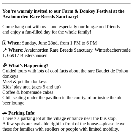
You’re warmly invited to our Farm & Donkey Festival at the
Avalonorden Rare Breeds Sanctuary!
Come hang out with us—and especially our long-eared friends—
and enjoy a fun-filled day for the whole family!
🗓️
When
: Sunday, June 28nd, from 1 PM to 6 PM
📍
Where
: Avalonorden Rare Breeds Sanctuary, Winterbacherstraße
1, 66917 Biedershausen
🎉 What’s Happening?
Guided tours with lots of cool facts about the rare Baudet de Poitou
donkeys
Meet & pet the donkeys
Kids’ play area (ages 5 and up)
Coffee & homemade cakes
Chill seating under the pavilion in the courtyard or inside the old
beer lounge
🚗 Parking Info:
There’s a parking lot at the village entrance near the bus stop.
A few spots are available right in front of the house—please leave
these for families with strollers or people with limited mobility.