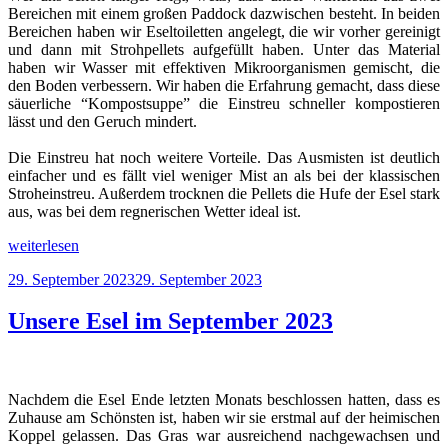
Bereichen mit einem großen Paddock dazwischen besteht. In beiden
Bereichen haben wir Eseltoiletten angelegt, die wir vorher gereinigt
und dann mit Strohpellets aufgefüllt haben. Unter das Material
haben wir Wasser mit effektiven Mikroorganismen gemischt, die
den Boden verbessern. Wir haben die Erfahrung gemacht, dass diese
säuerliche “Kompostsuppe” die Einstreu schneller kompostieren
lässt und den Geruch mindert.
Die Einstreu hat noch weitere Vorteile. Das Ausmisten ist deutlich
einfacher und es fällt viel weniger Mist an als bei der klassischen
Stroheinstreu. Außerdem trocknen die Pellets die Hufe der Esel stark
aus, was bei dem regnerischen Wetter ideal ist.
„Unsere
weiterlesen
Esel
Veröffentlicht
29. September 2023
29. September 2023
im
am
November
2023“
Unsere Esel im September 2023
Nachdem die Esel Ende letzten Monats beschlossen hatten, dass es
Zuhause am Schönsten ist, haben wir sie erstmal auf der heimischen
Koppel gelassen. Das Gras war ausreichend nachgewachsen und