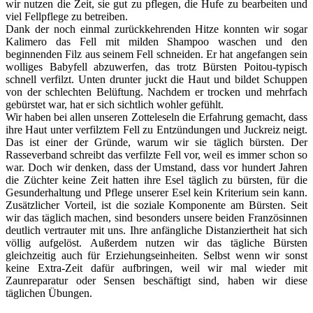
wir nutzen die Zeit, sie gut zu pflegen, die Hufe zu bearbeiten und
viel Fellpflege zu betreiben.
Dank der noch einmal zurückkehrenden Hitze konnten wir sogar
Kalimero das Fell mit milden Shampoo waschen und den
beginnenden Filz aus seinem Fell schneiden. Er hat angefangen sein
wolliges Babyfell abzuwerfen, das trotz Bürsten Poitou-typisch
schnell verfilzt. Unten drunter juckt die Haut und bildet Schuppen
von der schlechten Belüftung. Nachdem er trocken und mehrfach
gebürstet war, hat er sich sichtlich wohler gefühlt.
Wir haben bei allen unseren Zotteleseln die Erfahrung gemacht, dass
ihre Haut unter verfilztem Fell zu Entzündungen und Juckreiz neigt.
Das ist einer der Gründe, warum wir sie täglich bürsten. Der
Rasseverband schreibt das verfilzte Fell vor, weil es immer schon so
war. Doch wir denken, dass der Umstand, dass vor hundert Jahren
die Züchter keine Zeit hatten ihre Esel täglich zu bürsten, für die
Gesunderhaltung und Pflege unserer Esel kein Kriterium sein kann.
Zusätzlicher Vorteil, ist die soziale Komponente am Bürsten. Seit
wir das täglich machen, sind besonders unsere beiden Französinnen
deutlich vertrauter mit uns. Ihre anfängliche Distanziertheit hat sich
völlig aufgelöst. Außerdem nutzen wir das tägliche Bürsten
gleichzeitig auch für Erziehungseinheiten. Selbst wenn wir sonst
keine Extra-Zeit dafür aufbringen, weil wir mal wieder mit
Zaunreparatur oder Sensen beschäftigt sind, haben wir diese
täglichen Übungen.