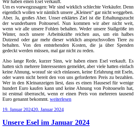
Wir haben einen Esel verkauft.
Um es vorwegzusagen: Wir sind wirklich schlechte Verkäufer. Denn
eigentlich wollen wir nämlich unsere „Kleinen“ gar nicht weggeben.
Aber. Ja, großes Aber. Unser erklärtes Ziel ist die Erhaltungszucht
der wunderbaren Poitouesel. Nun kommen wir aber nicht weit,
wenn wir alle unsere Fohlen behalten. Weder unsere Stallgröße im
Winter, noch unsere Arbeitskräfte reichen aus, um ein halbes
Dutzend oder gar mehr dieser wirklich anspruchsvollen Tiere zu
behalten. Von den entstehenden Kosten, die ja über Spenden
gedeckt werden müssen, mal gar nicht zu reden.
Also lange Rede, kurzer Sinn, wir haben einen Esel verkauft. Es
hatten sich mehrere Interessenten gemeldet, aber viele hatten einfach
keine Ahnung, worauf sie sich einlassen, keine Erfahrung mit Eseln,
oder waren nicht bereit den von uns geforderten Preis zu bezahlen.
Wer in den Kleinanzeigen liest, dass es einen Hausesel für wenige
hundert Euro kaufen kann und keine Ahnung von Poitoueseln hat,
ist erstmal überrascht, wenn er einen Preis von mehreren tausend
„Unsere
Euro genannt bekommt.
weiterlesen
Esel
Veröffentlicht
19. Januar 2024
20. Januar 2024
in
am
2024“
Unsere Esel im Januar 2024