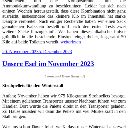
Eseltoiletten und eine Kompostbrühe, um die
Ammoniakumwandlung zu beschleunigen. Leider hat sich nach
einigen Wochen herausgestellt, dass diese Kombination nicht ganz
ausreicht, insbesondere das kleinere Klo im Innenstall hat starke
Dämpfe verbreitet. Nach einiger Recherche haben wir einen Sack
gemahlenen Kalkstein bestellt und nach den ersten Tests zwei
weitere Säcke hinzugekauft. Wir haben dieses alkalische Pulver
gründlich in die bestehende Einstreu eingearbeitet, insgesamt 50
„Unsere
Kilo auf beide Toiletten verteilt.
weiterlesen
Esel
Veröffentlicht
20. November 2023
5. Dezember 2023
im
am
Dezember
2023“
Unsere Esel im November 2023
Fionn und Kyan (liegend)
Strohpellets für den Winterstall
Anfang November haben wir 975 Kilogramm Strohpellets besorgt.
Mit einem geliehenen Transporter unserer Nachbarn fuhren wir zum
Händler. Dort wurde die Palette direkt in den Transporter geladen.
Zu Hause mussten wir dann die Pellets mit viel Muskelkraft in den
Stall bringen.
Wer uns schon länger folgt, weiß, dass unser Winterstall aus zwei