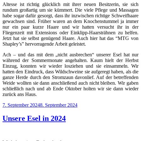
Altesse ist richtig glücklich mit ihrer neuen Besitzerin, sie sich
rundum großartig um sie kümmert. Die viele Pflege und Massagen
habe sogar dafür gesorgt, dass ihr inzwischen richtige Schweifhaare
gewachsen sind. Früher waren an dem Knochenstummel ja immer
nur ein paar kurze Haare und wir hatten versucht ihr in der
Fliegenzeit mit Extensions oder Einklipp-Haarsträhnen zu helfen.
Jetzt hat sie selbst genügend Haare. Auch hier hat das “MTG von
Shapley’s” hervorragende Arbeit geleistet.
Ach – und das mit dem „nicht ausbrechen“ unserer Esel hat nur
während der Sommermonate angehalten. Kaum hielt der Herbst
Einzug, konnten wir wieder losziehen und sie einsammeln. Wir
hatten den Eindruck, dass Wildschweine sie aufgeregt haben, als die
ganze Herde durch den Stromzaun davonlief. Auf der betreffenden
Weide wollten sie dann anschließend auch nicht bleiben. Wir gaben
schließlich nach und ab Ende Oktober holten wir sie dann wieder
zurück ans Haus.
Veröffentlicht
7. September 2024
8. September 2024
am
Unsere Esel in 2024