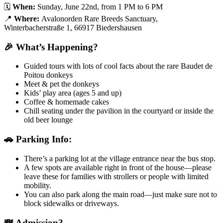
🗓️
When:
Sunday, June 22nd, from 1 PM to 6 PM
📍
Where:
Avalonorden Rare Breeds Sanctuary,
Winterbacherstraße 1, 66917 Biedershausen
🎉 What’s Happening?
Guided tours with lots of cool facts about the rare Baudet de
Poitou donkeys
Meet & pet the donkeys
Kids’ play area (ages 5 and up)
Coffee & homemade cakes
Chill seating under the pavilion in the courtyard or inside the
old beer lounge
🚗 Parking Info:
There’s a parking lot at the village entrance near the bus stop.
A few spots are available right in front of the house—please
leave these for families with strollers or people with limited
mobility.
You can also park along the main road—just make sure not to
block sidewalks or driveways.
💸 Admission?