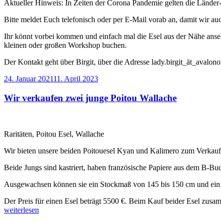
Aktueller Hinweis: In Zeiten der Corona Pandemie gelten die Länder-
Bitte meldet Euch telefonisch oder per E-Mail vorab an, damit wir au
Ihr könnt vorbei kommen und einfach mal die Esel aus der Nähe ansehe
kleinen oder großen Workshop buchen.
Der Kontakt geht über Birgit, über die Adresse lady.birgit_ät_aval
Veröffentlicht
24. Januar 2021
11. April 2023
am
Wir verkaufen zwei junge Poitou Wallache
Raritäten, Poitou Esel, Wallache
Wir bieten unsere beiden Poitouesel Kyan und Kalimero zum Verkauf
Beide Jungs sind kastriert, haben französische Papiere aus dem B-Bu
Ausgewachsen können sie ein Stockmaß von 145 bis 150 cm und ein 
Der Preis für einen Esel beträgt 5500 €. Beim Kauf beider Esel zusa
„Wir
weiterlesen
verkaufen