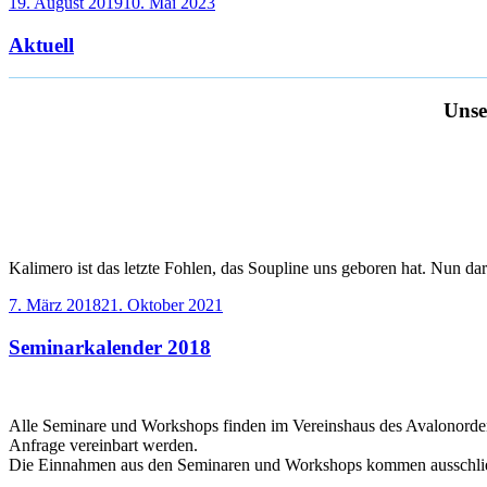
Veröffentlicht
19. August 2019
10. Mai 2023
am
Aktuell
Unse
Kalimero ist das letzte Fohlen, das Soupline uns geboren hat. Nun da
Veröffentlicht
7. März 2018
21. Oktober 2021
am
Seminarkalender 2018
Alle Seminare und Workshops finden im Vereinshaus des Avalonordens
Anfrage vereinbart werden.
Die Einnahmen aus den Seminaren und Workshops kommen ausschließl