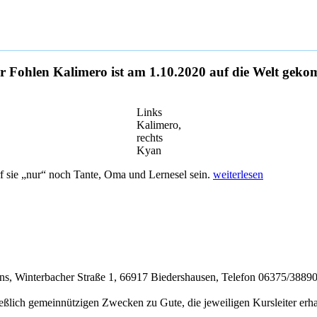
r Fohlen Kalimero ist am 1.10.2020 auf die Welt gek
Links
Kalimero,
rechts
Kyan
„Aktuell“
rf sie „nur“ noch Tante, Oma und Lernesel sein.
weiterlesen
, Winterbacher Straße 1, 66917 Biedershausen, Telefon 06375/3889072
ich gemeinnützigen Zwecken zu Gute, die jeweiligen Kursleiter erha