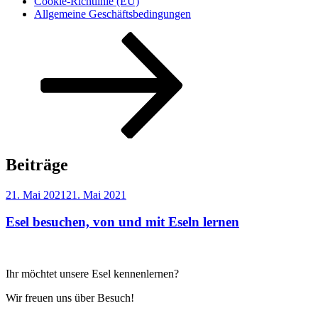
Cookie-Richtlinie (EU)
Allgemeine Geschäftsbedingungen
Nach
unten
zum
Inhalt
scrollen
Beiträge
Veröffentlicht
21. Mai 2021
21. Mai 2021
am
Esel besuchen, von und mit Eseln lernen
Ihr möchtet unsere Esel kennenlernen?
Wir freuen uns über Besuch!