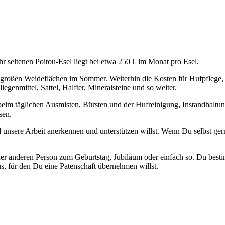
r seltenen Poitou-Esel liegt bei etwa 250 € im Monat pro Esel.
nd großen Weideflächen im Sommer. Weiterhin die Kosten für Hufpflege
iegenmittel, Sattel, Halfter, Mineralsteine und so weiter.
h, beim täglichen Ausmisten, Bürsten und der Hufreinigung, Instandhalt
sen.
nsere Arbeit anerkennen und unterstützen willst. Wenn Du selbst gerne 
iner anderen Person zum Geburtstag, Jubiläum oder einfach so. Du bes
us, für den Du eine Patenschaft übernehmen willst.