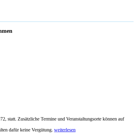
ommen
, statt. Zusätzliche Termine und Veranstaltungsorte können auf
„Seminarkalender
lten dafür keine Vergütung.
weiterlesen
2018“