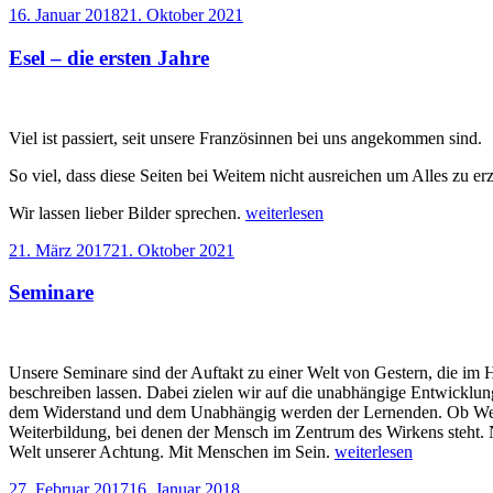
Veröffentlicht
16. Januar 2018
21. Oktober 2021
am
Esel – die ersten Jahre
Viel ist passiert, seit unsere Französinnen bei uns angekommen sind.
So viel, dass diese Seiten bei Weitem nicht ausreichen um Alles zu er
„Esel
Wir lassen lieber Bilder sprechen.
weiterlesen
–
Veröffentlicht
21. März 2017
21. Oktober 2021
die
am
ersten
Seminare
Jahre“
Unsere Seminare sind der Auftakt zu einer Welt von Gestern, die im
beschreiben lassen. Dabei zielen wir auf die unabhängige Entwicklung
dem Widerstand und dem Unabhängig werden der Lernenden. Ob Weiter
Weiterbildung, bei denen der Mensch im Zentrum des Wirkens steht. Nic
„Seminare“
Welt unserer Achtung. Mit Menschen im Sein.
weiterlesen
Veröffentlicht
27. Februar 2017
16. Januar 2018