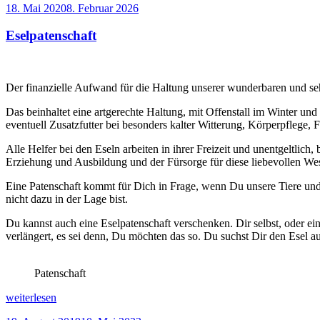
Veröffentlicht
18. Mai 2020
8. Februar 2026
zwei
am
junge
Eselpatenschaft
Poitou
Wallache“
Der finanzielle Aufwand für die Haltung unserer wunderbaren und seh
Das beinhaltet eine artgerechte Haltung, mit Offenstall im Winter u
eventuell Zusatzfutter bei besonders kalter Witterung, Körperpflege, Fl
Alle Helfer bei den Eseln arbeiten in ihrer Freizeit und unentgeltlic
Erziehung und Ausbildung und der Fürsorge für diese liebevollen We
Eine Patenschaft kommt für Dich in Frage, wenn Du unsere Tiere und u
nicht dazu in der Lage bist.
Du kannst auch eine Eselpatenschaft verschenken. Dir selbst, oder e
verlängert, es sei denn, Du möchten das so. Du suchst Dir den Esel a
Patenschaft
„Eselpatenschaft“
weiterlesen