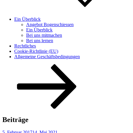
Ein Überblick
Angebot Bogenschiessen
Ein Überblick
Bei uns mitmachen
Bei uns lernen
Rechtliches
Cookie-Richtlinie (EU)
Allgemeine Geschäftsbedingungen
Nach
unten
zum
Inhalt
scrollen
Beiträge
Veröffentlicht
5. Februar 2017
14. Mai 2021