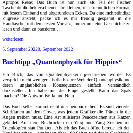
Apropos Reise: Das Buch ist nun auch als Teil der Fischer
Taschenbibliothek erschienen. Im kleinen, reisefreundlichen Format,
mit festem Einband und abgerundeten Ecken. Da eine mehrstündige
Zugreise ansteht, packe ich es mir freudig gespannt in die
Handtasche, mit dem festen Vorsatz, immer nur eine Geschichte zu
lesen und dann zu pausieren…
„Buchtipp:
weiterlesen
Jorge
Veröffentlicht
5. September 2022
8. September 2022
Bucay
am
„Komm,
ich
Buchtipp „Quantenphysik für Hippies“
erzähl
dir
Ein Buch, das von Quantenphysikern geschrieben wurde. Es
eine
verspricht nicht weniger, als die bizarre Welt der Quantenphysik und
Geschichte““
deren unglaublichen Konsequenzen einfach verständlich
darzustellen. Ich habe mir die Frage gestellt: Kann das Spaß
machen? Die Antwort ist: Ja und Nein.
Das Buch selbst kommt recht unscheinbar daher. Es sind viererlei
Schriftarten auf dem Cover, was jedem Grafiker die Tränen in die
Augen treiben muss. Eine Art stilisiertes Peacezeichen aus Katzen
gebildet. Auf dem Buchrücken ein Ying und Yang Zeichen mit
Totenköpfen statt Punkten. Als ich das Buch öffne bereue ich den