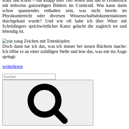
Kauf fast schon – nur knapp über 180 Seiten und das in Großdruck
mit teilweise ganzseitigen Bildern im Comicstil. Was kann darin
schon spannendes enthalten sein, was nicht bereits im
Physikunterricht oder diversen Wissenschaftsdokumentationen
durchgekaut wurde? Und wie oft habe ich über Witze mit
Schrödingers sprichwörtlicher Katze gelacht die zugleich tot und
lebendig ist.
Doch dann tue ich das, was ich immer bei neuen Büchern mache:
Ich öffne es an einer zufälligen Stelle und lese das, was mir ins Auge
springt:
„Buchtipp
weiterlesen
„Quantenphysik
Suchen
für
nach:
Hippies““
Suchen