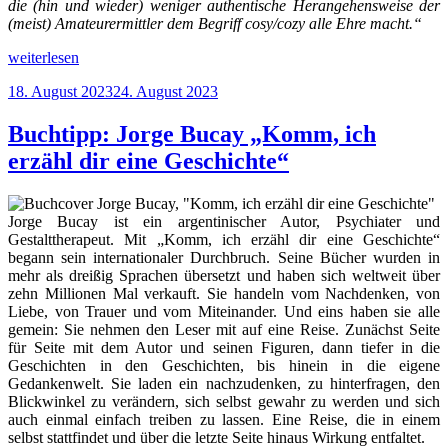
die (hin und wieder) weniger authentische Herangehensweise der
(meist) Amateurermittler dem Begriff cosy/cozy alle Ehre macht.“
„Buchtipp:
weiterlesen
„Cosy-
Veröffentlicht
18. August 2023
24. August 2023
Krimi““
am
Buchtipp: Jorge Bucay „Komm, ich
erzähl dir eine Geschichte“
Jorge Bucay ist ein argentinischer Autor, Psychiater und
Gestalttherapeut. Mit „Komm, ich erzähl dir eine Geschichte“
begann sein internationaler Durchbruch. Seine Bücher wurden in
mehr als dreißig Sprachen übersetzt und haben sich weltweit über
zehn Millionen Mal verkauft. Sie handeln vom Nachdenken, von
Liebe, von Trauer und vom Miteinander. Und eins haben sie alle
gemein: Sie nehmen den Leser mit auf eine Reise. Zunächst Seite
für Seite mit dem Autor und seinen Figuren, dann tiefer in die
Geschichten in den Geschichten, bis hinein in die eigene
Gedankenwelt. Sie laden ein nachzudenken, zu hinterfragen, den
Blickwinkel zu verändern, sich selbst gewahr zu werden und sich
auch einmal einfach treiben zu lassen. Eine Reise, die in einem
selbst stattfindet und über die letzte Seite hinaus Wirkung entfaltet.