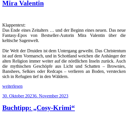
Mira Valentin
Klappentext:
Das Ende eines Zeitalters … und der Beginn eines neuen. Das neue
Fantasy-Epos von Bestseller-Autorin Mira Valentin über die
keltische Sagenwelt.
Die Welt der Druiden ist dem Untergang geweiht. Das Christentum
ist auf dem Vormarsch, und in Schottland weichen die Anhänger der
alten Religion immer weiter auf die nördlichen Inseln zurück. Auch
die mythischen Geschöpfe aus Licht und Schatten – Brownies,
Banshees, Selkies oder Redcaps – verlieren an Boden, verstecken
sich in Refugien tief in den Wäldern.
„Buchtipp:
weiterlesen
„Druidendämmerung“
Veröffentlicht
30. Oktober 2023
6. November 2023
von
am
Mira
Valentin“
Buchtipp: „Cosy-Krimi“