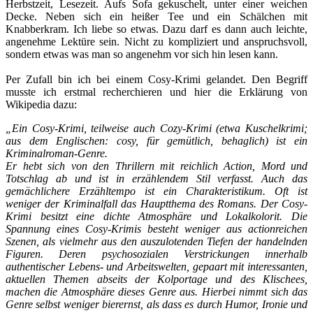
Herbstzeit, Lesezeit. Aufs Sofa gekuschelt, unter einer weichen
Decke. Neben sich ein heißer Tee und ein Schälchen mit
Knabberkram. Ich liebe so etwas. Dazu darf es dann auch leichte,
angenehme Lektüre sein. Nicht zu kompliziert und anspruchsvoll,
sondern etwas was man so angenehm vor sich hin lesen kann.
Per Zufall bin ich bei einem Cosy-Krimi gelandet. Den Begriff
musste ich erstmal recherchieren und hier die Erklärung von
Wikipedia dazu:
„Ein Cosy-Krimi, teilweise auch Cozy-Krimi (etwa Kuschelkrimi;
aus dem Englischen: cosy, für gemütlich, behaglich) ist ein
Kriminalroman-Genre.
Er hebt sich von den Thrillern mit reichlich Action, Mord und
Totschlag ab und ist in erzählendem Stil verfasst. Auch das
gemächlichere Erzähltempo ist ein Charakteristikum. Oft ist
weniger der Kriminalfall das Hauptthema des Romans. Der Cosy-
Krimi besitzt eine dichte Atmosphäre und Lokalkolorit. Die
Spannung eines Cosy-Krimis besteht weniger aus actionreichen
Szenen, als vielmehr aus den auszulotenden Tiefen der handelnden
Figuren. Deren psychosozialen Verstrickungen innerhalb
authentischer Lebens- und Arbeitswelten, gepaart mit interessanten,
aktuellen Themen abseits der Kolportage und des Klischees,
machen die Atmosphäre dieses Genre aus. Hierbei nimmt sich das
Genre selbst weniger bierernst, als dass es durch Humor, Ironie und