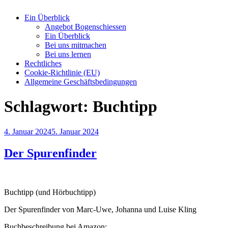
Ein Überblick
Angebot Bogenschiessen
Ein Überblick
Bei uns mitmachen
Bei uns lernen
Rechtliches
Cookie-Richtlinie (EU)
Allgemeine Geschäftsbedingungen
Schlagwort:
Buchtipp
Veröffentlicht
4. Januar 2024
5. Januar 2024
am
Der Spurenfinder
Buchtipp (und Hörbuchtipp)
Der Spurenfinder von Marc-Uwe, Johanna und Luise Kling
Buchbeschreibung bei Amazon: