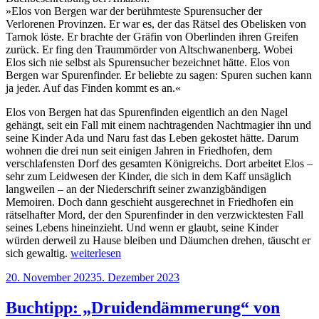
»Elos von Bergen war der berühmteste Spurensucher der
Verlorenen Provinzen. Er war es, der das Rätsel des Obelisken von
Tarnok löste. Er brachte der Gräfin von Oberlinden ihren Greifen
zurück. Er fing den Traummörder von Altschwanenberg. Wobei
Elos sich nie selbst als Spurensucher bezeichnet hätte. Elos von
Bergen war Spurenfinder. Er beliebte zu sagen: Spuren suchen kann
ja jeder. Auf das Finden kommt es an.«
Elos von Bergen hat das Spurenfinden eigentlich an den Nagel
gehängt, seit ein Fall mit einem nachtragenden Nachtmagier ihn und
seine Kinder Ada und Naru fast das Leben gekostet hätte. Darum
wohnen die drei nun seit einigen Jahren in Friedhofen, dem
verschlafensten Dorf des gesamten Königreichs. Dort arbeitet Elos –
sehr zum Leidwesen der Kinder, die sich in dem Kaff unsäglich
langweilen – an der Niederschrift seiner zwanzigbändigen
Memoiren. Doch dann geschieht ausgerechnet in Friedhofen ein
rätselhafter Mord, der den Spurenfinder in den verzwicktesten Fall
seines Lebens hineinzieht. Und wenn er glaubt, seine Kinder
würden derweil zu Hause bleiben und Däumchen drehen, täuscht er
„Der
sich gewaltig.
weiterlesen
Spurenfinder“
Veröffentlicht
20. November 2023
5. Dezember 2023
am
Buchtipp: „Druidendämmerung“ von