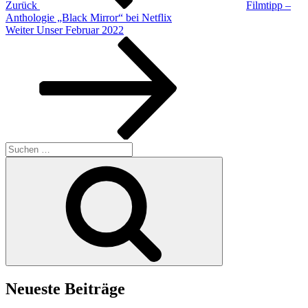
Zurück
Filmtipp –
Anthologie „Black Mirror“ bei Netflix
Nächster
Weiter
Unser Februar 2022
Beitrag
Suchen
nach:
Suchen
Neueste Beiträge