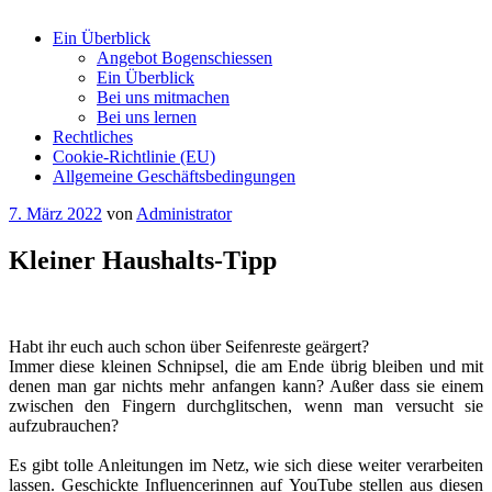
Ein Überblick
Angebot Bogenschiessen
Ein Überblick
Bei uns mitmachen
Bei uns lernen
Rechtliches
Cookie-Richtlinie (EU)
Allgemeine Geschäftsbedingungen
Veröffentlicht
7. März 2022
von
Administrator
am
Kleiner Haushalts-Tipp
Habt ihr euch auch schon über Seifenreste geärgert?
Immer diese kleinen Schnipsel, die am Ende übrig bleiben und mit
denen man gar nichts mehr anfangen kann? Außer dass sie einem
zwischen den Fingern durchglitschen, wenn man versucht sie
aufzubrauchen?
Es gibt tolle Anleitungen im Netz, wie sich diese weiter verarbeiten
lassen. Geschickte Influencerinnen auf YouTube stellen aus diesen