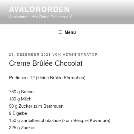
Zum
AVALONORDEN
Inhalt
Avalonorden des Roten Drachen e.V.
springen
Menü
VERÖFFENTLICHT
23. DEZEMBER 2021
VON
ADMINISTRATOR
AM
Creme Brûlée Chocolat
Portionen:
12 (kleine Brûlée-Förmchen)
750 g Sahne
180 g Milch
90 g Zucker zum Bestreuen
9 Eigelbe
150 g Zartbitterschokolade (zum Beispiel Kuvertüre)
225 g Zucker