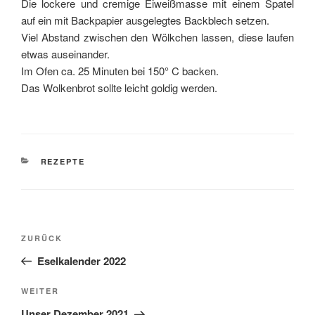
Die lockere und cremige Eiweißmasse mit einem Spatel
auf ein mit Backpapier ausgelegtes Backblech setzen.
Viel Abstand zwischen den Wölkchen lassen, diese laufen
etwas auseinander.
Im Ofen ca. 25 Minuten bei 150° C backen.
Das Wolkenbrot sollte leicht goldig werden.
KATEGORIEN
REZEPTE
Beitragsnavigation
Vorheriger
ZURÜCK
Beitrag
Eselkalender 2022
Nächster
WEITER
Beitrag
Unser Dezember 2021