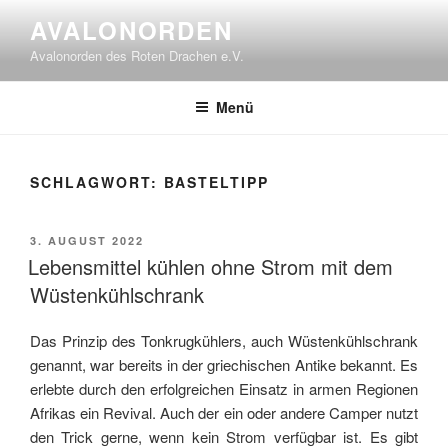
Zum
AVALONORDEN
Inhalt
Avalonorden des Roten Drachen e.V.
springen
Menü
SCHLAGWORT:
BASTELTIPP
VERÖFFENTLICHT
3. AUGUST 2022
AM
Lebensmittel kühlen ohne Strom mit dem
Wüstenkühlschrank
Das Prinzip des Tonkrugkühlers, auch Wüstenkühlschrank
genannt, war bereits in der griechischen Antike bekannt. Es
erlebte durch den erfolgreichen Einsatz in armen Regionen
Afrikas ein Revival. Auch der ein oder andere Camper nutzt
den Trick gerne, wenn kein Strom verfügbar ist. Es gibt