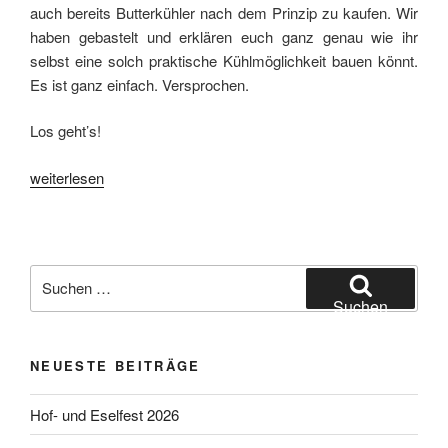
auch bereits Butterkühler nach dem Prinzip zu kaufen. Wir
haben gebastelt und erklären euch ganz genau wie ihr
selbst eine solch praktische Kühlmöglichkeit bauen könnt.
Es ist ganz einfach. Versprochen.
Los geht’s!
„Lebensmittel
weiterlesen
kühlen
ohne
Strom
mit
Suchen
dem
nach:
Suchen
Wüstenkühlschrank“
NEUESTE BEITRÄGE
Hof- und Eselfest 2026