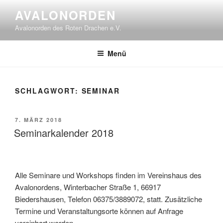
Zum
AVALONORDEN
Inhalt
Avalonorden des Roten Drachen e.V.
springen
Menü
SCHLAGWORT:
SEMINAR
VERÖFFENTLICHT
7. MÄRZ 2018
AM
Seminarkalender 2018
Alle Seminare und Workshops finden im Vereinshaus des
Avalonordens, Winterbacher Straße 1, 66917
Biedershausen, Telefon 06375/3889072, statt. Zusätzliche
Termine und Veranstaltungsorte können auf Anfrage
vereinbart werden.