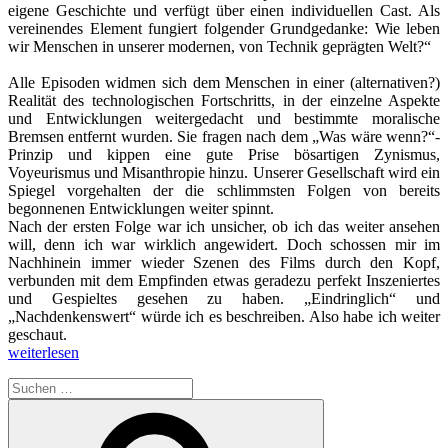
eigene Geschichte und verfügt über einen individuellen Cast. Als
vereinendes Element fungiert folgender Grundgedanke: Wie leben
wir Menschen in unserer modernen, von Technik geprägten Welt?“
Alle Episoden widmen sich dem Menschen in einer (alternativen?)
Realität des technologischen Fortschritts, in der einzelne Aspekte
und Entwicklungen weitergedacht und bestimmte moralische
Bremsen entfernt wurden. Sie fragen nach dem „Was wäre wenn?“-
Prinzip und kippen eine gute Prise bösartigen Zynismus,
Voyeurismus und Misanthropie hinzu. Unserer Gesellschaft wird ein
Spiegel vorgehalten der die schlimmsten Folgen von bereits
begonnenen Entwicklungen weiter spinnt.
Nach der ersten Folge war ich unsicher, ob ich das weiter ansehen
will, denn ich war wirklich angewidert. Doch schossen mir im
Nachhinein immer wieder Szenen des Films durch den Kopf,
verbunden mit dem Empfinden etwas geradezu perfekt Inszeniertes
und Gespieltes gesehen zu haben. „Eindringlich“ und
„Nachdenkenswert“ würde ich es beschreiben. Also habe ich weiter
geschaut.
„Filmtipp
weiterlesen
–
Suchen
Anthologie
nach:
„Black
Suchen
Mirror“
bei