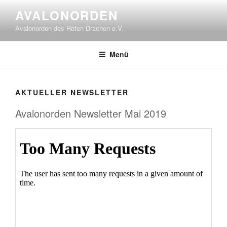
Zum
AVALONORDEN
Inhalt
Avalonorden des Roten Drachen e.V.
springen
Menü
AKTUELLER NEWSLETTER
Avalonorden Newsletter Mai 2019