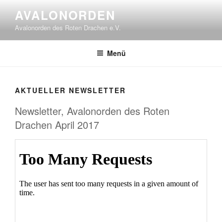
Zum
AVALONORDEN
Inhalt
Avalonorden des Roten Drachen e.V.
springen
Menü
AKTUELLER NEWSLETTER
Newsletter, Avalonorden des Roten
Drachen April 2017